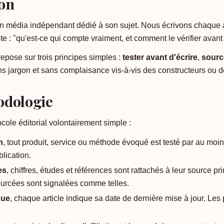
on
 média indépendant dédié à son sujet. Nous écrivons chaque a
e : "qu'est-ce qui compte vraiment, et comment le vérifier avan
 repose sur trois principes simples :
tester avant d'écrire
,
sourc
ns jargon et sans complaisance vis-à-vis des constructeurs ou 
odologie
ole éditorial volontairement simple :
n
, tout produit, service ou méthode évoqué est testé par au mo
lication.
es
, chiffres, études et références sont rattachés à leur source pr
ourcées sont signalées comme telles.
nue
, chaque article indique sa date de dernière mise à jour. Les