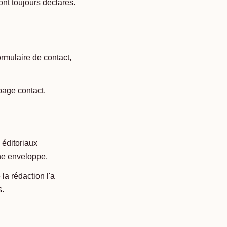
 sont toujours déclarés.
ormulaire de contact
,
page contact
.
 éditoriaux
une enveloppe.
la rédaction l'a
s.