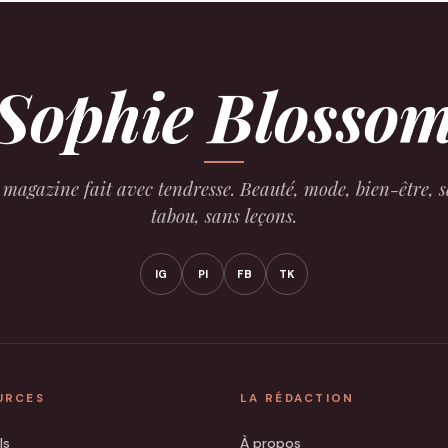
Sophie Blosso
magazine fait avec tendresse. Beauté, mode, bien-être, 
tabou, sans leçons.
IG
PI
FB
TK
URCES
LA RÉDACTION
ls
À propos