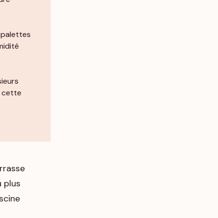
 palettes
midité
sieurs
s cette
errasse
 plus
iscine