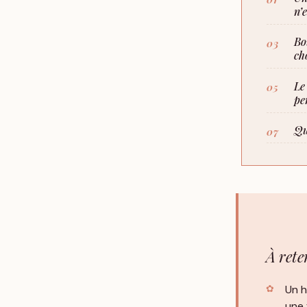
n’
Bo
ch
Le
pe
Qu
À rete
Un h
une 