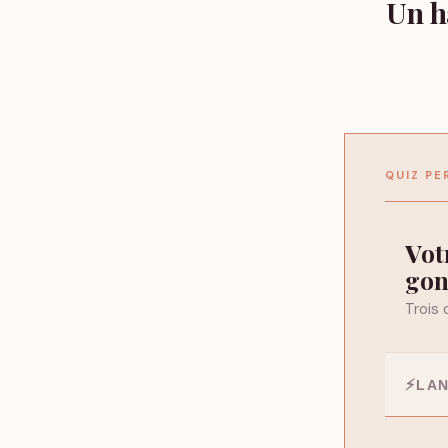
Un h
QUIZ PE
Votre recommandation sur habillage spa
gon
Trois 
LAN