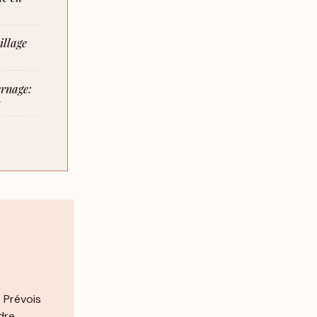
illage
ernage:
. Prévois
dre