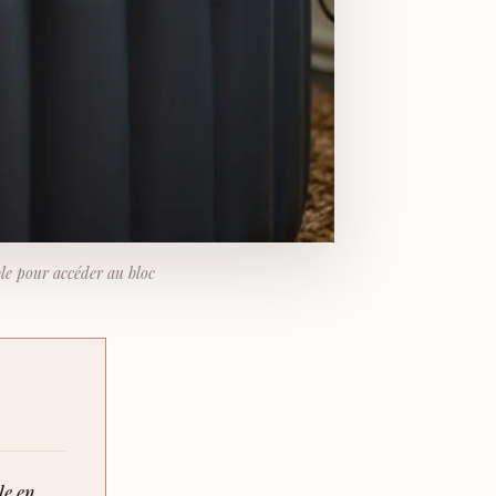
ble pour accéder au bloc
le en