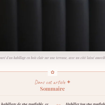
uré d'un habillage en bois clair sur une terrasse, avec un côté laissé amovi
Dans cet article ✦
Sommaire
 habillage de spa gonflable, ce
Habiller ton spa gonflab