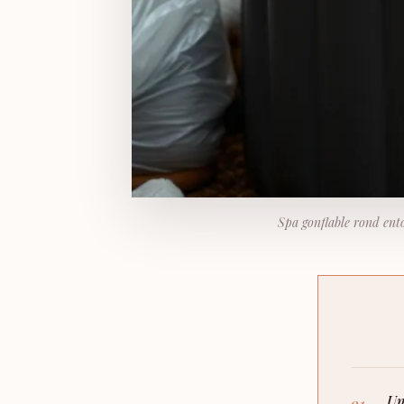
Spa gonflable rond ento
Un