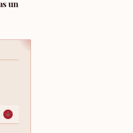
as un
↓