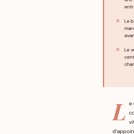
entr
Le b
marq
ava
Le v
cent
char
L
e 
co
vi
d’appoin