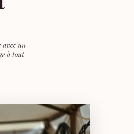
t
ou avec un
ge à tout