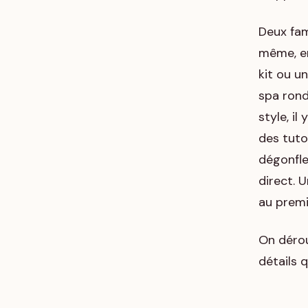
Deux fam
même, en
kit ou u
spa rond
style, il
des tuto
dégonfle
direct. 
au premi
On déroul
détails q