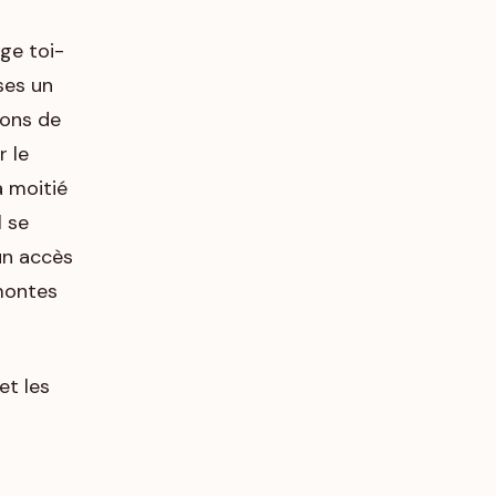
age toi-
ses un
ions de
r le
a moitié
l se
’un accès
émontes
et les