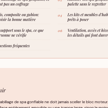
est pas un coffrage
palette sans le regretter
is, composite ou gabion:
Les kits et meubles d’hab
oisir la bonne matière
prêts à poser
 support sous le spa, ce que
Ventilation, accès et hiv
rsonne ne vérifie
les détails qui font durer
estions fréquentes
nir
abillage de spa gonflable ne doit jamais sceller le bloc moteur
face entièrement amovible ou une trappe large, sinon le moin