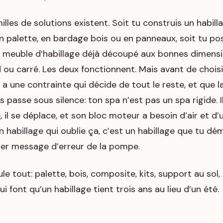
illes de solutions existent. Soit tu construis un habill
 palette, en bardage bois ou en panneaux, soit tu po
n meuble d’habillage déjà découpé aux bonnes dimens
 ou carré. Les deux fonctionnent. Mais avant de choisi
 y a une contrainte qui décide de tout le reste, et que l
s passe sous silence: ton spa n’est pas un spa rigide. I
, il se déplace, et son bloc moteur a besoin d’air et d
Un habillage qui oublie ça, c’est un habillage que tu d
er message d’erreur de la pompe.
e tout: palette, bois, composite, kits, support au sol, 
ui font qu’un habillage tient trois ans au lieu d’un été.