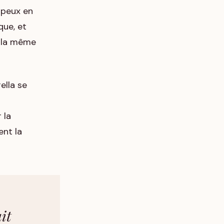
 peux en
que, et
nt la même
ella se
 la
ent la
it