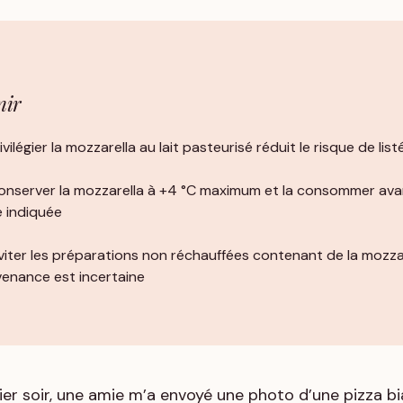
nir
privilégier la mozzarella au lait pasteurisé réduit le risque de list
conserver la mozzarella à +4 °C maximum et la consommer ava
 indiquée
éviter les préparations non réchauffées contenant de la mozzare
enance est incertaine
ier soir, une amie m’a envoyé une photo d’une pizza b