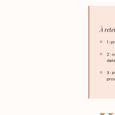
À rete
1 : 
2 : 
date
3 : 
prov