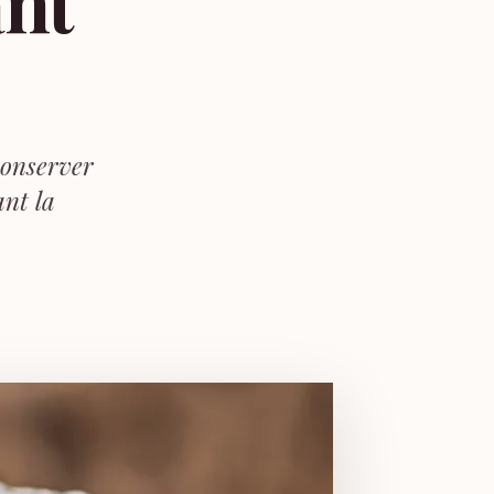
ant
conserver
nt la