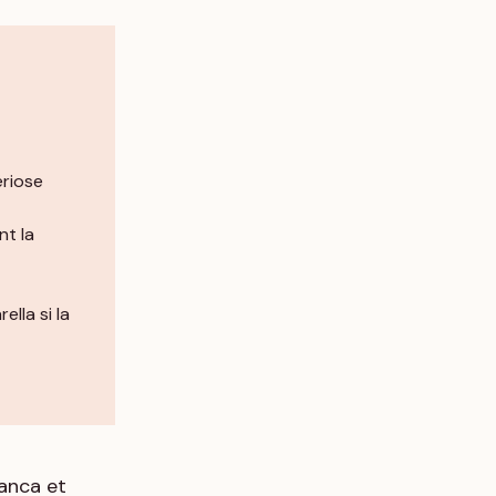
ériose
nt la
lla si la
ianca et