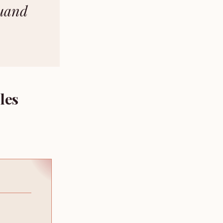
quand
les