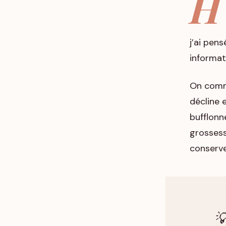
H
j’ai pens
informat
On comme
décline e
bufflonn
grossess
conserve
