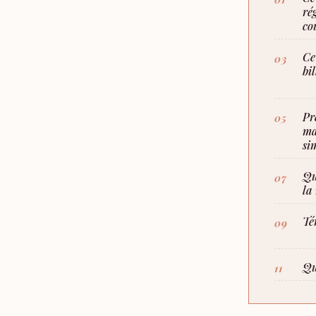
ré
co
Ce
bi
Pr
ma
si
Qu
la
Té
Qu