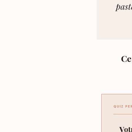
past
Ce
QUIZ PE
Votre recommandation sur enceinte