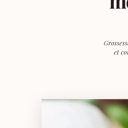
mo
Grossess
et c