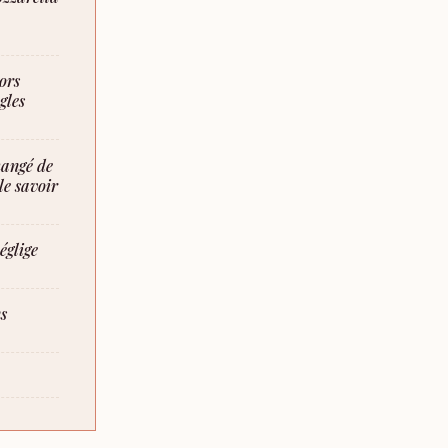
ors
gles
mangé de
le savoir
églige
s